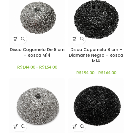
Disco Cogumelo De 8 cm
Disco Cogumelo 8 cm –
– Rosca M14
Diamante Negro – Rosca
M14
R$
144,00
–
R$
154,00
R$
154,00
–
R$
164,00