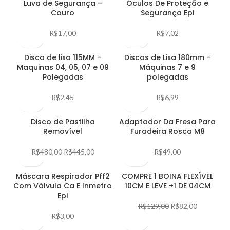
Luva de Segurança –
Óculos De Proteção e
Couro
Segurança Epi
R$
17,00
R$
7,02
Disco de lixa 115MM –
Discos de Lixa 180mm –
Maquinas 04, 05, 07 e 09
Máquinas 7 e 9
Polegadas
polegadas
R$
2,45
R$
6,99
Disco de Pastilha
Adaptador Da Fresa Para
Removível
Furadeira Rosca M8
R$
480,00
R$
445,00
R$
49,00
Máscara Respirador Pff2
COMPRE 1 BOINA FLEXÍVEL
Com Válvula Ca E Inmetro
10CM E LEVE +1 DE 04CM
Epi
R$
129,00
R$
82,00
R$
3,00