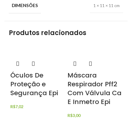
DIMENSÕES
1 × 11 × 11 cm
Produtos relacionados
Óculos De
Máscara
A
Proteção e
Respirador Pff2
Ro
Segurança Epi
Com Válvula Ca
Li
E Inmetro Epi
Fu
R$
7,02
R$
3,00
R$
1