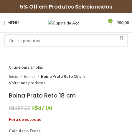
5% Off em Produtos Selecionados
0
MENU
R$
0,00
Clique para ampliar
Início
Boinas
Boina Prato Reto 18 cm
Voltar aos produtos
Boina Prato Reto 18 cm
R$
87,00
R$
189,00
Fora de estoque
Calcular o Frete