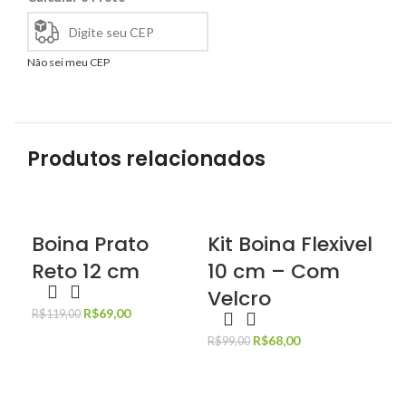
Não sei meu CEP
Produtos relacionados
Boina Prato
Kit Boina Flexivel
C
Reto 12 cm
10 cm – Com
FL
Velcro
LE
R$
69,00
R$
119,00
R$
68,00
R$
99,00
R$
1