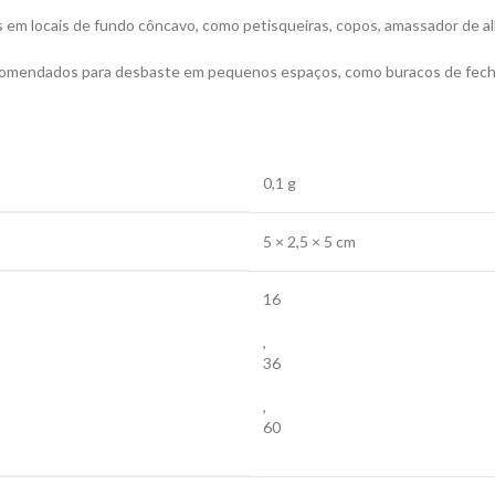
s em locais de fundo côncavo, como petisqueiras, copos, amassador de al
ecomendados para desbaste em pequenos espaços, como buracos de fecha
0,1 g
5 × 2,5 × 5 cm
16
,
36
,
60