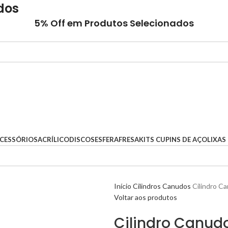
dos
5% Off em Produtos Selecionados
CESSÓRIOS
ACRÍLICO
DISCOS
ESFERA
FRESA
KITS CUPINS DE AÇO
LIXAS
Início
Cilindros Canudos
Cilindro C
Voltar aos produtos
Cilindro Canudo