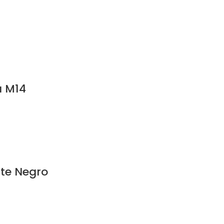
a M14
nte Negro