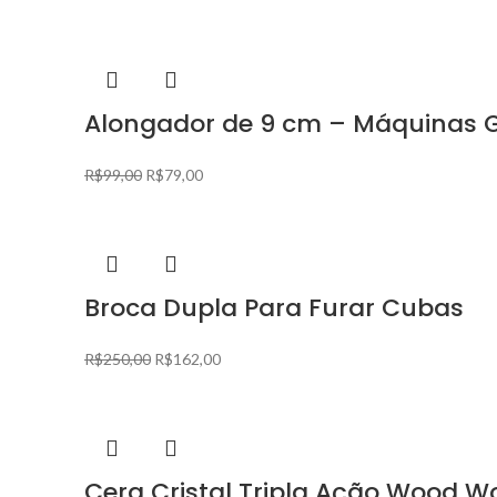
Alongador de 9 cm – Máquinas 
R$
99,00
R$
79,00
Broca Dupla Para Furar Cubas
R$
250,00
R$
162,00
Cera Cristal Tripla Ação Wood 