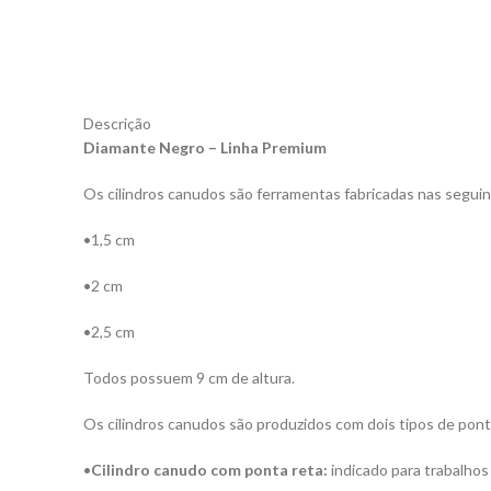
Descrição
Diamante Negro – Linha Premium
Os cilindros canudos são ferramentas fabricadas nas segui
•1,5 cm
•2 cm
•2,5 cm
Todos possuem 9 cm de altura.
Os cilindros canudos são produzidos com dois tipos de pont
•
Cilindro canudo com ponta reta:
indicado para trabalhos 