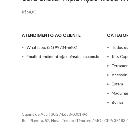
R$
64,85
ATENDIMENTO AO CLIENTE
CATEGOR
Whatsapp: (31) 99734-6602
Todos os
Email: atendimento@cupinsdeaco.com.br
Kits Cup
Ferrame
Acessóri
Esfera
Máquina
Boinas
Cupins de Aço | 30.274.650/0001-96
Rua Planeta, 52, Novo Tempo -Timóteo / MG - CEP: 35183-