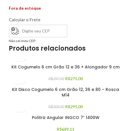
Fora de estoque
Calcular o Frete
Não sei meu CEP
Produtos relacionados
Kit Cogumelo 6 cm Grão 12 e 36 + Alongador 9 cm
R$
275,00
R$
297,00
Kit Disco Cogumelo 6 cm Grão 12, 36 e 80 – Rosca
M14
R$
295,00
R$
309,00
Politriz Angular INGCO 7″ 1400W
R$
689,11