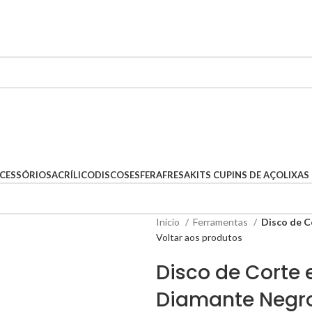
dos
5% Off em Produtos Selecionados
CESSÓRIOS
ACRÍLICO
DISCOS
ESFERA
FRESA
KITS CUPINS DE AÇO
LIXAS
Início
Ferramentas
Disco de C
Voltar aos produtos
Disco de Corte 
Diamante Negr