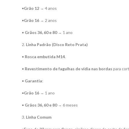
•
Grão 12
→ 4 anos
•
Grão 16
→ 2 anos
•
Grãos 36, 60 e 80
→ 1 ano
2.
Linha Padrão (Disco Reto Prata)
•
Rosca embutida M14
.
•
Revestimento de fagulhas de vídia nas bordas
para cort
•
Garantia
:
•
Grão 16
→ 1 ano
•
Grãos 36, 60 e 80
→ 6 meses
3.
Linha Comum