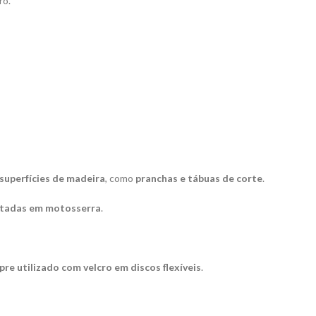
ro.
superfícies de madeira
, como
pranchas e tábuas de corte
.
rtadas em motosserra
.
re utilizado com velcro em discos flexíveis
.