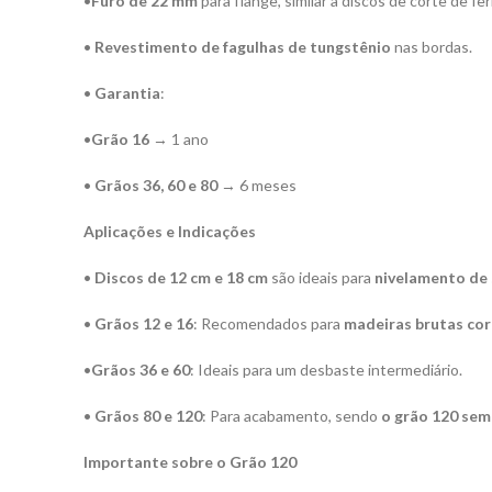
•
Furo de 22 mm
para flange, similar a discos de corte de fer
•
Revestimento de fagulhas de tungstênio
nas bordas.
•
Garantia
:
•
Grão 16
→ 1 ano
•
Grãos 36, 60 e 80
→ 6 meses
Aplicações e Indicações
•
Discos de 12 cm e 18 cm
são ideais para
nivelamento de 
•
Grãos 12 e 16
: Recomendados para
madeiras brutas co
•
Grãos 36 e 60
: Ideais para um desbaste intermediário.
•
Grãos 80 e 120
: Para acabamento, sendo
o grão 120 semp
Importante sobre o Grão 120