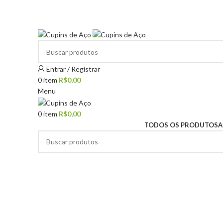
5% Off em Produtos Seleciona
Entrar / Registrar
0
item
R$
0,00
Menu
0
item
R$
0,00
TODOS OS PRODUTOS
A