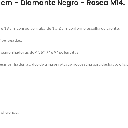
12 cm – Diamante Negro – Rosca M14.
12 e 18 cm
, com ou sem
aba de 1 a 2 cm
, conforme escolha do cliente.
9” polegadas
.
e esmerilhadeiras de
4”, 5”, 7” e 9” polegadas
.
esmerilhadeiras
, devido à maior rotação necessária para desbaste efici
eficiência.