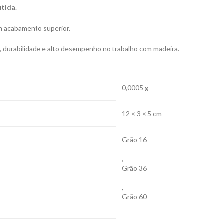
utida
.
m acabamento superior.
a, durabilidade e alto desempenho no trabalho com madeira.
0,0005 g
12 × 3 × 5 cm
Grão 16
,
Grão 36
,
Grão 60