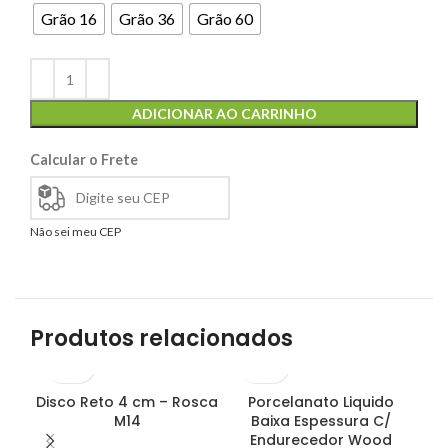
Grão 16
Grão 36
Grão 60
ADICIONAR AO CARRINHO
Calcular o Frete
Não sei meu CEP
Produtos relacionados
Disco Reto 4 cm – Rosca
Porcelanato Liquido
D
M14
Baixa Espessura C/
A
Endurecedor Wood