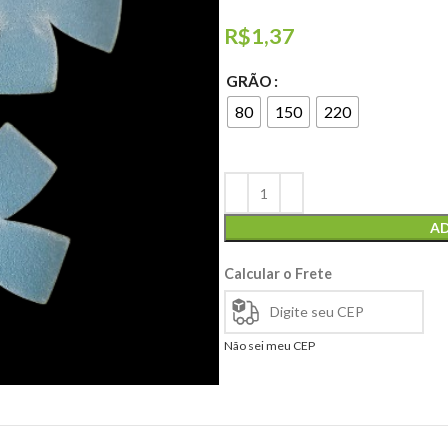
R$
1,37
GRÃO
80
150
220
AD
Calcular o Frete
Não sei meu CEP