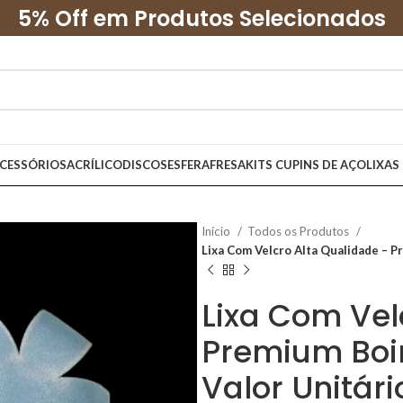
5% Off em Produtos Selecionados
CESSÓRIOS
ACRÍLICO
DISCOS
ESFERA
FRESA
KITS CUPINS DE AÇO
LIXAS
Início
Todos os Produtos
Lixa Com Velcro Alta Qualidade – P
Lixa Com Vel
Premium Boi
Valor Unitári