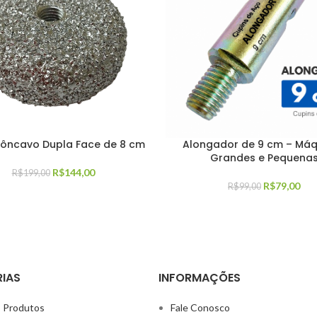
Côncavo Dupla Face de 8 cm
Alongador de 9 cm – Máq
Grandes e Pequena
R$
144,00
R$
199,00
R$
79,00
R$
99,00
IAS
INFORMAÇÕES
 Produtos
Fale Conosco