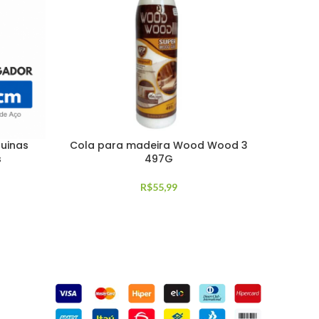
uinas
Cola para madeira Wood Wood 3
s
497G
R$
55,99