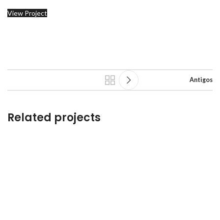
View Project
Antigos
Related projects
Leo uteu ullamcorper
Kitchen