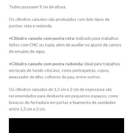
Todos possuem 9 cm de altura.
Os cilindros canudos são produzidos com dois tipos de
pontas: reta e redonda.
•
Cilindro canudo com ponta reta:
indicado para trabalhos
feitos com CNC ou tupia, além de auxiliar no ajuste de cantos
de encaixe de vigas.
•
Cilindro canudo com ponta redonda:
ideal para trabalhos
em locais de fundo côncavo, como petisqueiras, copos,
amassador de alho, colheres de pau, entre outros.
Os cilindros canudos de 1,5 cm e 2 cm de espessura são
recomendados para desbaste em pequenos espaços, como
buracos de fechadura em portas e lixamento de cavidades
entre 1,5 cm e 2 cm.
Tocador
de