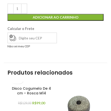
ADICIONAR AO CARRINHO
Calcular o Frete
Não sei meu CEP
Produtos relacionados
Disco Cogumelo De 4
Di
cm – Rosca M14
2 
R$
99,00
R$
129,00