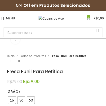
5% Off em Produtos Selecionados
0
MENU
R$
0,00
Clique para ampliar
Início
Todos os Produtos
Fresa Funil Para Retifica
Fresa Funil Para Retifica
R$
59,00
R$
79,00
GRÃO
16
36
60