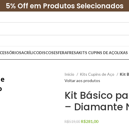
5% Off em Produtos Selecionados
CESSÓRIOS
ACRÍLICO
DISCOS
ESFERA
FRESA
KITS CUPINS DE AÇO
LIXAS
Início
Kits Cupins de Aço
Kit 
Voltar aos produtos
Kit Básico p
– Diamante 
R$
281,00
R$
519,00