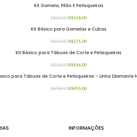
Kit Gamela, Pilão E Petisqueiras
R$
518,00
R$
634,00
Kit Básico para Gamelas e Cubas
R$
271,00
R$
504,80
Kit Básico para Tábuas de Corte e Petisqueiras
R$
416,00
R$
426,00
ásico para Tábuas de Corte e Petisqueiras – Linha Diamante
R$
455,00
R$
496,00
IAS
INFORMAÇÕES