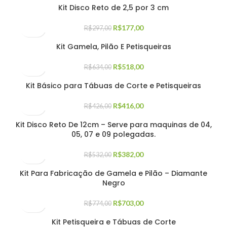
Kit Disco Reto de 2,5 por 3 cm
R$
177,00
R$
297,00
Kit Gamela, Pilão E Petisqueiras
R$
518,00
R$
634,00
Kit Básico para Tábuas de Corte e Petisqueiras
R$
416,00
R$
426,00
Kit Disco Reto De 12cm – Serve para maquinas de 04,
05, 07 e 09 polegadas.
R$
382,00
R$
532,00
Kit Para Fabricação de Gamela e Pilão – Diamante
Negro
R$
703,00
R$
774,00
Kit Petisqueira e Tábuas de Corte