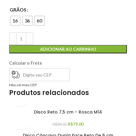
GRÃOS
16
36
60
ADICIONAR AO CARRINHO
Calcular o Frete
Não sei meu CEP
Produtos relacionados
Disco Reto 7,5 cm – Rosca M14
R$
79,00
R$
89,00
Disco Côncavo Dupla Face Reto De 6 cm