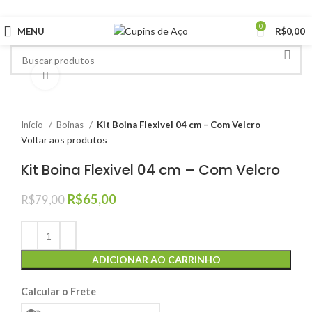
5% Off em Produtos Selecionados
0
MENU
R$
0,00
Clique para ampliar
Início
Boinas
Kit Boina Flexivel 04 cm – Com Velcro
Voltar aos produtos
Kit Boina Flexivel 04 cm – Com Velcro
R$
65,00
R$
79,00
ADICIONAR AO CARRINHO
Calcular o Frete