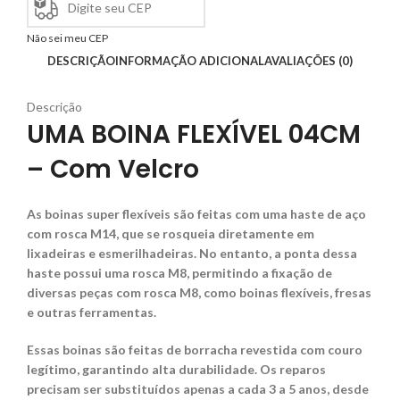
Não sei meu CEP
DESCRIÇÃO
INFORMAÇÃO ADICIONAL
AVALIAÇÕES (0)
Descrição
UMA BOINA FLEXÍVEL 04CM
– Com Velcro
As boinas super flexíveis são feitas com uma haste de aço
com rosca M14, que se rosqueia diretamente em
lixadeiras e esmerilhadeiras. No entanto, a ponta dessa
haste possui uma rosca M8, permitindo a fixação de
diversas peças com rosca M8, como boinas flexíveis, fresas
e outras ferramentas.
Essas boinas são feitas de borracha revestida com couro
legítimo, garantindo alta durabilidade. Os reparos
precisam ser substituídos apenas a cada 3 a 5 anos, desde