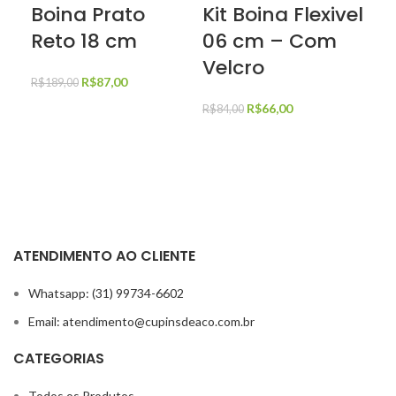
Boina Prato
Kit Boina Flexivel
Ki
Reto 18 cm
06 cm – Com
0
Velcro
Ve
R$
87,00
R$
189,00
R$
66,00
R$
84,00
R$
8
ATENDIMENTO AO CLIENTE
Whatsapp: (31) 99734-6602
Email: atendimento@cupinsdeaco.com.br
CATEGORIAS
Todos os Produtos