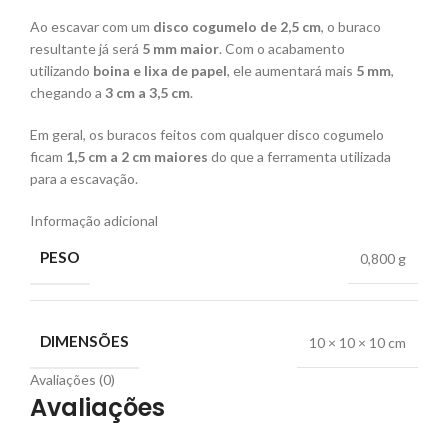
Ao escavar com um
disco cogumelo de 2,5 cm
, o buraco
resultante já será
5 mm maior
. Com o acabamento
utilizando
boina e lixa de papel
, ele aumentará mais
5 mm
,
chegando a
3 cm a 3,5 cm
.
Em geral, os buracos feitos com qualquer disco cogumelo
ficam
1,5 cm a 2 cm maiores
do que a ferramenta utilizada
para a escavação.
Informação adicional
PESO
0,800 g
DIMENSÕES
10 × 10 × 10 cm
Avaliações (0)
Avaliações