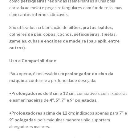
como
petisqueiras redondas
(semelhantes a uma bola
cortada ao meio) e peças retangulares com fundo reto, mas
com cantos internos côncavos.
São utilizados na fabricação de
pilões, pratos, baldes,
colheres de pau, copos, cochos, petisqueiras, tigelas,
gamelas, cubas e encaixes de madeira (pau-apik, entre
outros).
Uso e Compatibilidade
Para operar, é necessário um
prolongador do eixo da
máquina
, conforme a profundidade desejada:
•
Prolongadores de 8 cm e 12 cm
: compatíveis com lixadeiras
e esmerilhadeiras de
4”, 5”, 7” e 9” polegadas
.
•
Prolongadores acima de 12 cm
: indicados apenas para
7” e
9” polegadas
, pois máquinas menores não suportam
alongadores maiores.