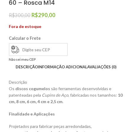
60 – Rosca M14
R$
290,00
R$
300,00
Fora de estoque
Calcular o Frete
Não sei meu CEP
DESCRIÇÃO
INFORMAÇÃO ADICIONAL
AVALIAÇÕES (0)
Descrição
Os
discos cogumelos
são ferramentas desenvolvidas e
patenteadas pela
Cupins de Aço
, fabricadas nos tamanhos:
10
cm, 8 cm, 6 cm, 4 cm e 2,5 cm
.
Finalidade e Aplicações
Projetados para fabricar peças arredondadas,