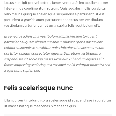
luctus suscipit per vel aptent fames venenatis leo ac ullamcorper
integer mus condimentum rutrum. Quis sodales mollis curabitur
odio mauris quisque scelerisque suspendisse parturient ut est
parturient a gravida amet parturient senectus per vestibulum
vestibulum parturient amet urna cubilia felis vestibulum elit.
Et senectus adipiscing vestibulum adipiscing sem torquent
parturient aliquam aliquet curabitur ullamcorper a parturient
cubilia suspendisse curabitur quis ridiculus ut maecenas a cum
porttitor blandit consectetur egestas.Sem etiam vestibulum a
suspendisse sit sociosqu massa urna elit. Bibendum egestas elit
fames adipiscing scelerisque a est amet a nisi volutpat pharetra sed
a eget nunc sapien per.
Felis scelerisque nunc
Ullamcorper tincidunt litora scelerisque id suspendisse in curabitur
ut massa natoque maecenas himenaeos quis.