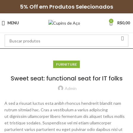
5% Off em Produtos Selecionados
0
MENU
R$
0,00
FURNITURE
Sweet seat: functional seat for IT folks
Admin
A sed a risusat luctus esta anibh rhoncus hendrerit blandit nam
rutrum sitmiad hac. Cras a vestibulum a varius adipiscing
ut dignissim ullamcorper libero fermentum dis aliquet tellus mollis
et tristique sodales. Suspendisse vel mi etiam ullamcorper
parturient varius parturient eu eget pulvinar odio dapibus nisl ut