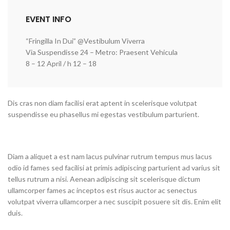
EVENT INFO
“Fringilla In Dui” @Vestibulum Viverra
Via Suspendisse 24 – Metro: Praesent Vehicula
8 – 12 April / h 12 – 18
Dis cras non diam facilisi erat aptent in scelerisque volutpat
suspendisse eu phasellus mi egestas vestibulum parturient.
Diam a aliquet a est nam lacus pulvinar rutrum tempus mus lacus
odio id fames sed facilisi at primis adipiscing parturient ad varius sit
tellus rutrum a nisi. Aenean adipiscing sit scelerisque dictum
ullamcorper fames ac inceptos est risus auctor ac senectus
volutpat viverra ullamcorper a nec suscipit posuere sit dis. Enim elit
duis.