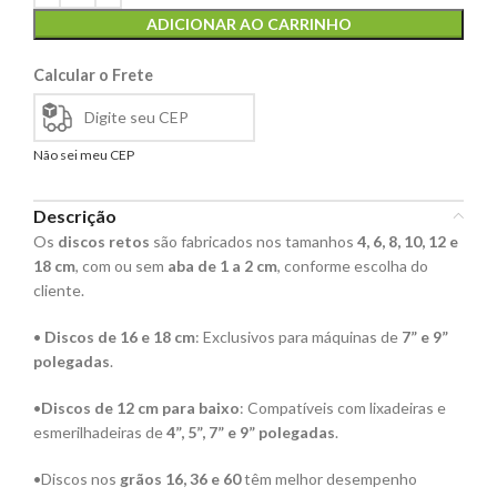
ADICIONAR AO CARRINHO
Calcular o Frete
Não sei meu CEP
Descrição
Os
discos retos
são fabricados nos tamanhos
4, 6, 8, 10, 12 e
18 cm
, com ou sem
aba de 1 a 2 cm
, conforme escolha do
cliente.
•
Discos de 16 e 18 cm
: Exclusivos para máquinas de
7” e 9”
polegadas
.
•
Discos de 12 cm para baixo
: Compatíveis com lixadeiras e
esmerilhadeiras de
4”, 5”, 7” e 9” polegadas
.
•Discos nos
grãos 16, 36 e 60
têm melhor desempenho