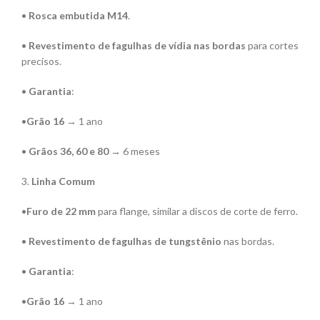
•
Rosca embutida M14
.
•
Revestimento de fagulhas de vídia nas bordas
para cortes
precisos.
•
Garantia
:
•
Grão 16
→ 1 ano
•
Grãos 36, 60 e 80
→ 6 meses
3.
Linha Comum
•
Furo de 22 mm
para flange, similar a discos de corte de ferro.
•
Revestimento de fagulhas de tungstênio
nas bordas.
•
Garantia
:
•
Grão 16
→ 1 ano