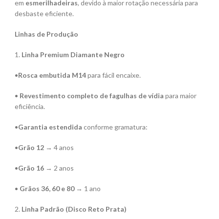
em
esmerilhadeiras
, devido à maior rotação necessária para
desbaste eficiente.
Linhas de Produção
1.
Linha Premium Diamante Negro
•
Rosca embutida M14
para fácil encaixe.
•
Revestimento completo de fagulhas de vídia
para maior
eficiência.
•
Garantia estendida
conforme gramatura:
•
Grão 12
→ 4 anos
•
Grão 16
→ 2 anos
•
Grãos 36, 60 e 80
→ 1 ano
2.
Linha Padrão (Disco Reto Prata)