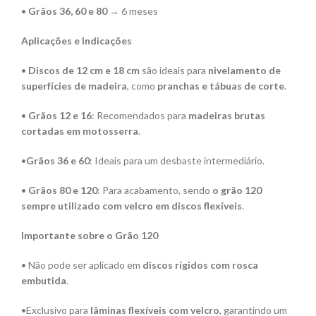
•
Grãos 36, 60 e 80
→ 6 meses
Aplicações e Indicações
•
Discos de 12 cm e 18 cm
são ideais para
nivelamento de
superfícies de madeira
, como
pranchas e tábuas de corte
.
•
Grãos 12 e 16
: Recomendados para
madeiras brutas
cortadas em motosserra
.
•
Grãos 36 e 60
: Ideais para um desbaste intermediário.
•
Grãos 80 e 120
: Para acabamento, sendo
o grão 120
sempre utilizado com velcro em discos flexíveis
.
Importante sobre o Grão 120
• Não pode ser aplicado em
discos rígidos com rosca
embutida
.
•Exclusivo para
lâminas flexíveis com velcro
, garantindo um