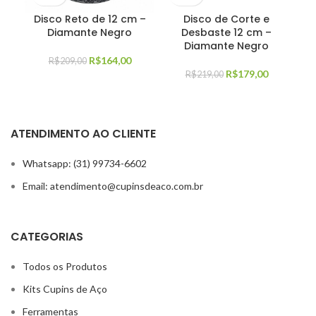
Disco Reto de 12 cm –
Disco de Corte e
Di
Diamante Negro
Desbaste 12 cm –
Diamante Negro
R$
164,00
R$
209,00
R$
179,00
R$
219,00
ATENDIMENTO AO CLIENTE
Whatsapp: (31) 99734-6602
Email: atendimento@cupinsdeaco.com.br
CATEGORIAS
Todos os Produtos
Kits Cupins de Aço
Ferramentas